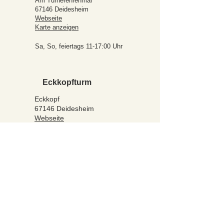
Am Turnerehrenmal
67146 Deidesheim
Webseite
Karte anzeigen
Sa, So, feiertags 11-17:00 Uhr
Eckkopfturm
Eckkopf
67146 Deidesheim
Webseite
Karte anzeigen
Sa, So, feiertags 11-18:00 Uhr
Thomas Waldweinstube
Im kleinen Tal
67147 Forst