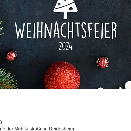
0
de der Mühltalstraße in Deidesheim