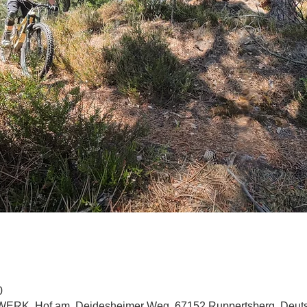
0
NWERK, Hof am, Deidesheimer Weg, 67152 Ruppertsberg, Deut